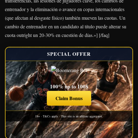
transferencias, las lesiones de jugadores clave, los cambios de
entrenador y la eliminación o avance en copas internacionales
(que afectan al desgaste físico) también mueven las cuotas. Un
cambio de entrenador en un candidato al título puede alterar su
cuota outright un 20-30% en cuestión de días.»] [/faq]
SPECIAL OFFER
100% up to 100$
Claim Bonus
18+ · T&Cs apply · This site is an affiliate aggregator.