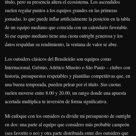
título, pero su presencia altera el ecosistema. Los ascendidos
suelen regalar puntos a los equipos grandes en las primeras
jornadas, lo que puede inflar artificialmente la posición en la tabla
de un equipo mediano que coincida con un calendario favorable.
Si ese equipo mediano tiene una cuota outright generosa y los
datos respaldan su rendimiento, la ventana de valor se abre.
Los outsiders clásicos del Brasileirão son equipos como
Internacional, Grêmio, Atlético Mineiro o São Paulo – clubes con
historia, presupuestos respetables y plantillas competitivas que, en
una buena temporada, pueden pelear por el título. Sus cuotas
suelen moverse entre 8.00 y 20.00, un rango donde una apuesta
acertada multiplica tu inversión de forma significativa.
Mi enfoque con los outsiders es dividir mi presupuesto de outright
en dos: una parte al equipo que considero más probable campeón
(sea favorito o no) y otra parte distribuida entre dos outsiders que