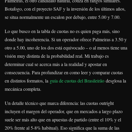
Palmeiras, el otro candidato natural, cotiza en rangos similares.
Botafogo, con el proyecto SAF y la inversión de los últimos años,
se situa normalmente un escalon por debajo, entre 5.00 y 7.00.
Lo que busco en la tabla de cuotas no es quien paga más, sino
donde hay incoherencia. Si un operador ofrece Palmeiras a 3.50 y
otro a 5.00, uno de los dos está equivocado – o al menos tiene una
visión muy distinta de la probabilidad real. Mi trabajo es
determinar cual se acerca más a la realidad y apostar en
consecuencia. Para profundizar en como leer y comparar cuotas
en distintos formatos, la
guía de cuotas del Brasileirão
desglosa la
mecánica completa.
Un detalle técnico que marca diferencia: las cuotas outright
incluyen el margen del operador, que en mercados a largo plazo
suele ser más alto que en apuestas de partido (entre el 10% y el
20% frente al 5-8% habitual). Eso significa que la suma de las