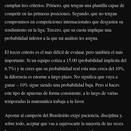
cumplan tres criterios. Primero, que tengan una plantilla capaz de
competir en las primeras posiciones. Segundo, que no tengan
compromisos en competiciones internacionales que desgasten su
rendimiento en la liga. Tercero, que su cuota implique una
probabilidad inferior a la que mi análisis les asigna.
El tercer criterio es el más difícil de evaluar, pero también el más
importante. Si un equipo cotiza a 15.00 (probabilidad implícita del
6.7%) y tu crees que su probabilidad real esta más cerca del 10%,
la diferencia es enorme a largo plazo. No significa que vaya a
ganar – 10% sigue siendo una probabilidad baja. Pero si haces
este tipo de apuestas de forma consistente, a lo largo de varias
temporadas la matemática trabaja a tu favor.
Apostar al campeón del Brasileirão exige paciencia, disciplina y,
sobre todo, aceptar que vas a equivocarte la mayoría de las veces.