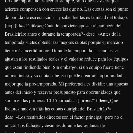
Lo que importa no es acertar siempre, sino que las veces que
aciertes compensen con creces las que no. Las cuotas son el punto
de partida de esa ecuación – y saber leerlas es la mitad del trabajo.
[faq] [id=»1″ title=»¿Cuándo conviene apostar al campeón del
Brasileirão: antes o durante la temporada?» desc=»Antes de la
temporada sueles obtener las mejores cuotas porque el mercado
tiene más incertidumbre. Durante la temporada, las cuotas se
ajustan a los resultados reales y el valor se reduce para los equipos
que están rindiendo bien. Sin embargo, si un equipo fuerte tiene
un mal inicio y su cuota sube, eso puede crear una oportunidad
mejor que la pre-temporada. Mi preferencia es dividir: una apuesta
antes del inicio y reservar presupuesto para oportunidades que
surjan en las primeras 10-15 jornadas.»] [id=»2″ title=»¿Qué
factores mueven más las cuotas outright del Brasileirão?»
desc=»Los resultados directos son el factor principal, pero no el
único. Los fichajes y cesiones durante las ventanas de