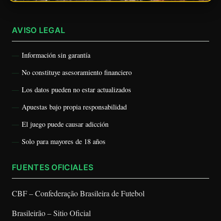
AVISO LEGAL
Información sin garantía
No constituye asesoramiento financiero
Los datos pueden no estar actualizados
Apuestas bajo propia responsabilidad
El juego puede causar adicción
Solo para mayores de 18 años
FUENTES OFICIALES
CBF – Confederação Brasileira de Futebol
Brasileirão – Sitio Oficial