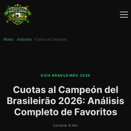
Home
Artículos
Cuotas al Campeón
GUÍA BRASILEIRÃO 2026
Cuotas al Campeón del
Brasileirão 2026: Análisis
Completo de Favoritos
Lectura: 8 min