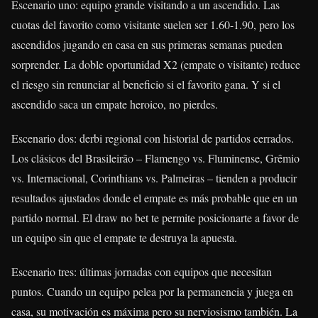
Escenario uno: equipo grande visitando a un ascendido. Las
cuotas del favorito como visitante suelen ser 1.60-1.90, pero los
ascendidos jugando en casa en sus primeras semanas pueden
sorprender. La doble oportunidad X2 (empate o visitante) reduce
el riesgo sin renunciar al beneficio si el favorito gana. Y si el
ascendido saca un empate heroico, no pierdes.
Escenario dos: derbi regional con historial de partidos cerrados.
Los clásicos del Brasileirão – Flamengo vs. Fluminense, Grêmio
vs. Internacional, Corinthians vs. Palmeiras – tienden a producir
resultados ajustados donde el empate es más probable que en un
partido normal. El draw no bet te permite posicionarte a favor de
un equipo sin que el empate te destruya la apuesta.
Escenario tres: últimas jornadas con equipos que necesitan
puntos. Cuando un equipo pelea por la permanencia y juega en
casa, su motivación es máxima pero su nerviosismo también. La