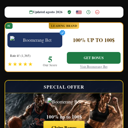
Updated agosto 2026
18+
#1
LEADING BRAND
100% UP TO 100$
5
Rate it! (1,365)
GET BONUS
★★★★★
Our Score
Visit Boomerang Bet
SPECIAL OFFER
100% up to 100$
Claim Bonus