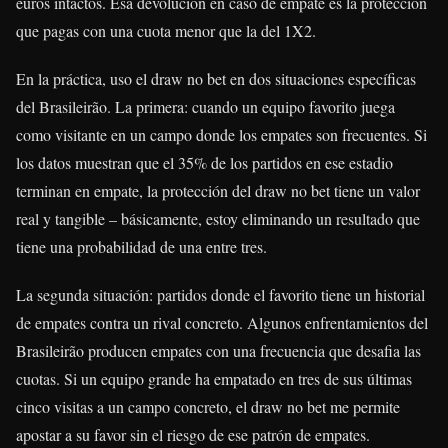
euros intactos. Esa devolución en caso de empate es la protección
que pagas con una cuota menor que la del 1X2.
En la práctica, uso el draw no bet en dos situaciones específicas
del Brasileirão. La primera: cuando un equipo favorito juega
como visitante en un campo donde los empates son frecuentes. Si
los datos muestran que el 35% de los partidos en ese estadio
terminan en empate, la protección del draw no bet tiene un valor
real y tangible – básicamente, estoy eliminando un resultado que
tiene una probabilidad de una entre tres.
La segunda situación: partidos donde el favorito tiene un historial
de empates contra un rival concreto. Algunos enfrentamientos del
Brasileirão producen empates con una frecuencia que desafia las
cuotas. Si un equipo grande ha empatado en tres de sus últimas
cinco visitas a un campo concreto, el draw no bet me permite
apostar a su favor sin el riesgo de ese patrón de empates.