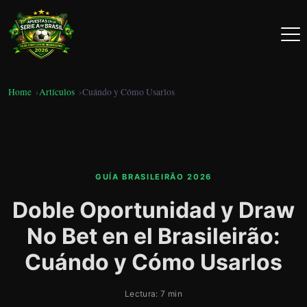
Home
Artículos
Cuándo y Cómo Usarlos
GUÍA BRASILEIRÃO 2026
Doble Oportunidad y Draw
No Bet en el Brasileirão:
Cuándo y Cómo Usarlos
Lectura: 7 min