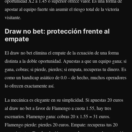
oportunidad X2 a 1.45 o superior ofrece valor. Es una forma de
apostar al equipo fuerte sin asumir el riesgo total de la victoria
visitante.
Draw no bet: protección frente al
empate
El draw no bet elimina el empate de la ecuación de una forma
distinta a la doble oportunidad. Apuestas a que un equipo gana; si
gana, cobras; si pierde, pierdes; si empata, recuperas tu dinero. Es
como un handicap asiático de 0.0 – de hecho, muchos operadores
lo ofrecen exactamente así.
La mecánica es elegante en su simplicidad. Si apuestas 20 euros
al draw no bet a favor de Flamengo a cuota 1.55, hay tres
escenarios. Flamengo gana: cobras 20 x 1.55 = 31 euros.
Flamengo pierde: pierdes 20 euros. Empate: recuperas tus 20