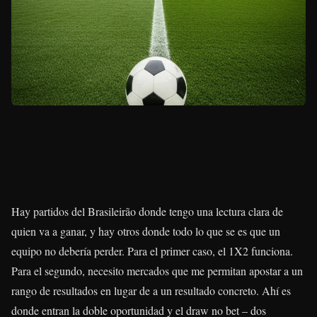
Hay partidos del Brasileirão donde tengo una lectura clara de
quien va a ganar, y hay otros donde todo lo que se es que un
equipo no debería perder. Para el primer caso, el 1X2 funciona.
Para el segundo, necesito mercados que me permitan apostar a un
rango de resultados en lugar de a un resultado concreto. Ahí es
donde entran la doble oportunidad y el draw no bet – dos