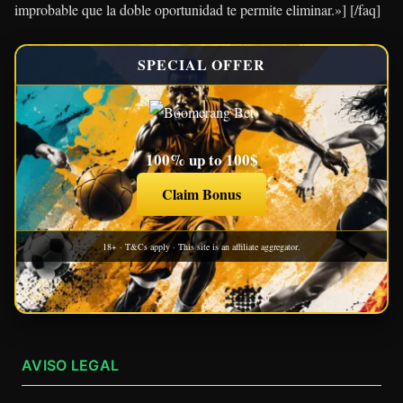
improbable que la doble oportunidad te permite eliminar.»] [/faq]
SPECIAL OFFER
100% up to 100$
Claim Bonus
18+ · T&Cs apply · This site is an affiliate aggregator.
AVISO LEGAL