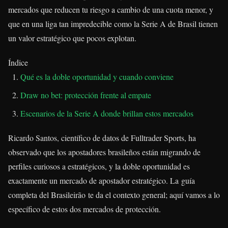
mercados que reducen tu riesgo a cambio de una cuota menor, y
que en una liga tan impredecible como la Serie A de Brasil tienen
un valor estratégico que pocos explotan.
Índice
Qué es la doble oportunidad y cuando conviene
Draw no bet: protección frente al empate
Escenarios de la Serie A donde brillan estos mercados
Ricardo Santos, científico de datos de Fulltrader Sports, ha
observado que los apostadores brasileños están migrando de
perfiles curiosos a estratégicos, y la doble oportunidad es
exactamente un mercado de apostador estratégico. La guía
completa del Brasileirão te da el contexto general; aquí vamos a lo
específico de estos dos mercados de protección.