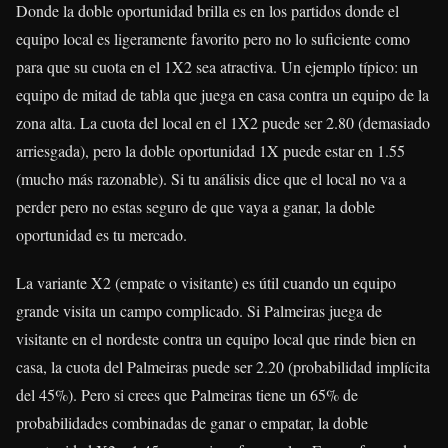
Donde la doble oportunidad brilla es en los partidos donde el
equipo local es ligeramente favorito pero no lo suficiente como
para que su cuota en el 1X2 sea atractiva. Un ejemplo típico: un
equipo de mitad de tabla que juega en casa contra un equipo de la
zona alta. La cuota del local en el 1X2 puede ser 2.80 (demasiado
arriesgada), pero la doble oportunidad 1X puede estar en 1.55
(mucho más razonable). Si tu análisis dice que el local no va a
perder pero no estas seguro de que vaya a ganar, la doble
oportunidad es tu mercado.
La variante X2 (empate o visitante) es útil cuando un equipo
grande visita un campo complicado. Si Palmeiras juega de
visitante en el nordeste contra un equipo local que rinde bien en
casa, la cuota del Palmeiras puede ser 2.20 (probabilidad implícita
del 45%). Pero si crees que Palmeiras tiene un 65% de
probabilidades combinadas de ganar o empatar, la doble