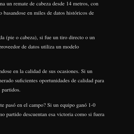
gina un remate de cabeza desde 14 metros, con
ro basandose en miles de datos históricos de
da (pie o cabeza), si fue un tiro directo o un
 proveedor de datos utiliza un modelo
dose en la calidad de sus ocasiones. Si un
nerado suficientes oportunidades de calidad para
 partidos.
ente pasó en el campo? Si un equipo ganó 1-0
imo partido descuentan esa victoria como si fuera