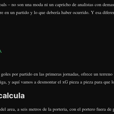
oals – no son una moda ni un capricho de analistas con demasi
rre en un partido y lo que debería haber ocurrido. Y esa difer
A
goles por partido en las primeras jornadas, ofrece un terreno f
 liga, y aquí vamos a desmontar el xG pieza a pieza para que l
calcula
el area, a seis metros de la porteria, con el portero fuera de 