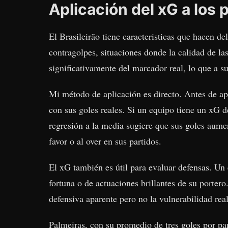
Aplicación del xG a los p
El Brasileirão tiene caracteristicas que hacen d
contragolpes, situaciones donde la calidad de la
significativamente del marcador real, lo que a s
Mi método de aplicación es directo. Antes de a
con sus goles reales. Si un equipo tiene un xG d
regresión a la media sugiere que sus goles aumen
favor o al over en sus partidos.
El xG también es útil para evaluar defensas. Un 
fortuna o de actuaciones brillantes de su portero
defensiva aparente pero no la vulnerabilidad real
Palmeiras, con su promedio de tres goles por par