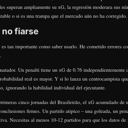
goles superan ampliamente su xG, la regresión moderara sus núm
ntable o si es una trampa que el mercado aún no ha corregido.
no fiarse
es es tan importante como saber usarlo. He cometido errores c
.
matador. Un penalti tiene un xG de 0.76 independientemente de
probabilidad real es mayor. Y si lo lanza un centrocampista q
, ignorando la habilidad individual del ejecutante.
rimeras cinco jornadas del Brasileirão, el xG acumulado de u
 conclusiones firmes. Un partido atipico – una goleada, un pena
tiva. Necesitas al menos 10-12 partidos para que los datos de