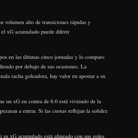
un volumen alto de transiciones rápidas y
e el xG acumulado puede diferir
pos en las últimas cinco jornadas y lo comparo
ndiendo por debajo de sus ocasiones. La
 mala racha goleadora, hay valor en apostar a su
ene un xG en contra de 6.0 está viviendo de la
zaran a entrar. Si las cuotas reflejan la solidez
 Si su xG acumulado está alineado con sus goles