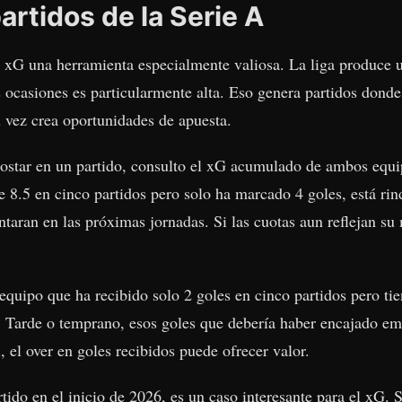
artidos de la Serie A
el xG una herramienta especialmente valiosa. La liga produce 
s ocasiones es particularmente alta. Eso genera partidos dond
u vez crea oportunidades de apuesta.
postar en un partido, consulto el xG acumulado de ambos equi
e 8.5 en cinco partidos pero solo ha marcado 4 goles, está ri
taran en las próximas jornadas. Si las cuotas aun reflejan su
equipo que ha recibido solo 2 goles en cinco partidos pero ti
. Tarde o temprano, esos goles que debería haber encajado empe
, el over en goles recibidos puede ofrecer valor.
tido en el inicio de 2026, es un caso interesante para el xG.