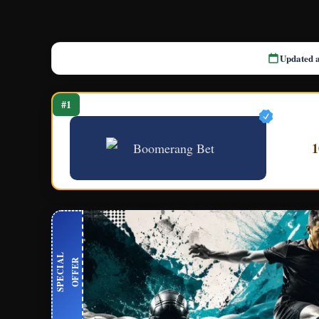
Updated 
#1
1
S
P
E
C
I
L
O
F
F
E
A
R