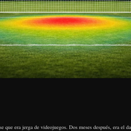
e que era jerga de videojuegos. Dos meses después, era el da