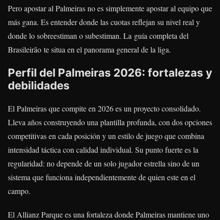
Pero apostar al Palmeiras no es simplemente apostar al equipo que
más gana. Es entender donde las cuotas reflejan su nivel real y
donde lo sobreestiman o subestiman. La guía completa del
Brasileirão te situa en el panorama general de la liga.
Perfil del Palmeiras 2026: fortalezas y
debilidades
El Palmeiras que compite en 2026 es un proyecto consolidado.
Lleva años construyendo una plantilla profunda, con dos opciones
competitivas en cada posición y un estilo de juego que combina
intensidad táctica con calidad individual. Su punto fuerte es la
regularidad: no depende de un solo jugador estrella sino de un
sistema que funciona independientemente de quien este en el
campo.
El Allianz Parque es una fortaleza donde Palmeiras mantiene uno