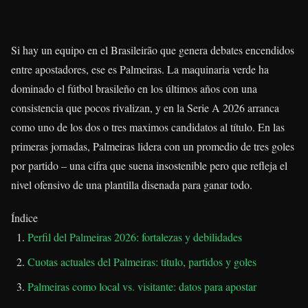
Si hay un equipo en el Brasileirão que genera debates encendidos
entre apostadores, ese es Palmeiras. La maquinaria verde ha
dominado el fútbol brasileño en los últimos años con una
consistencia que pocos rivalizan, y en la Serie A 2026 arranca
como uno de los dos o tres maximos candidatos al título. En las
primeras jornadas, Palmeiras lidera con un promedio de tres goles
por partido – una cifra que suena insostenible pero que refleja el
nivel ofensivo de una plantilla disenada para ganar todo.
Índice
Perfil del Palmeiras 2026: fortalezas y debilidades
Cuotas actuales del Palmeiras: título, partidos y goles
Palmeiras como local vs. visitante: datos para apostar