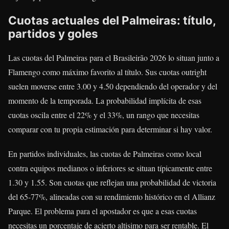
Cuotas actuales del Palmeiras: título,
partidos y goles
Las cuotas del Palmeiras para el Brasileirão 2026 lo situan junto a
Flamengo como máximo favorito al título. Sus cuotas outright
suelen moverse entre 3.00 y 4.50 dependiendo del operador y del
momento de la temporada. La probabilidad implícita de esas
cuotas oscila entre el 22% y el 33%, un rango que necesitas
comparar con tu propia estimación para determinar si hay valor.
En partidos individuales, las cuotas de Palmeiras como local
contra equipos medianos o inferiores se situan típicamente entre
1.30 y 1.55. Son cuotas que reflejan una probabilidad de victoria
del 65-77%, alineadas con su rendimiento histórico en el Allianz
Parque. El problema para el apostador es que a esas cuotas
necesitas un porcentaje de acierto altisimo para ser rentable. El