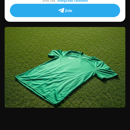
Telegram channel
Join our
Join