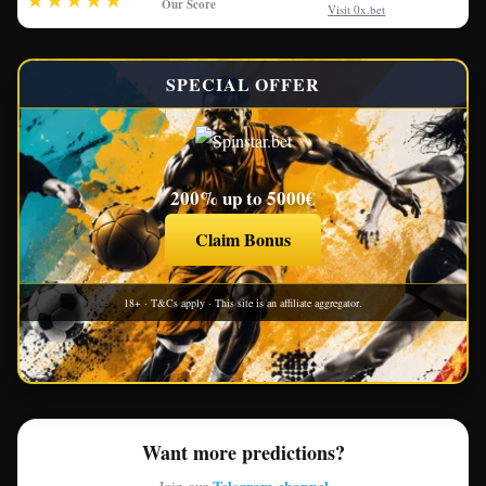
Our Score
Visit 0x.bet
SPECIAL OFFER
200% up to 5000€
Claim Bonus
18+ · T&Cs apply · This site is an affiliate aggregator.
Want more predictions?